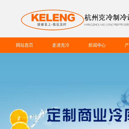
网站首页
走进克冷
新闻中心
产
克冷介绍
克冷动态
商超冷
企业文化
行业资讯
食品
生产设备
知识库
药品
蔬果