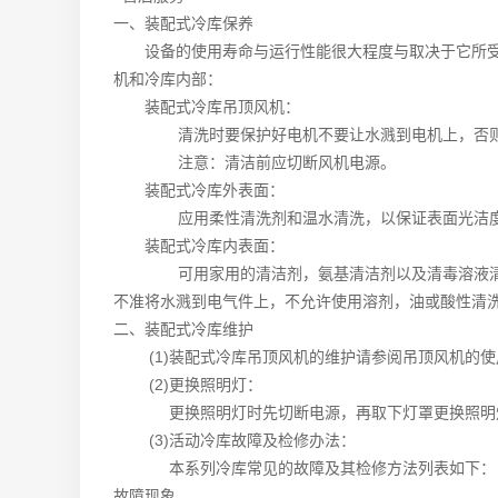
一、装配式冷库保养
设备的使用寿命与运行性能很大程度与取决于它所受到
机和冷库内部：
装配式冷库吊顶风机：
清洗时要保护好电机不要让水溅到电机上，否则
注意：清洁前应切断风机电源。
装配式冷库外表面：
应用柔性清洗剂和温水清洗，以保证表面光洁度，
装配式冷库内表面：
可用家用的清洁剂，氨基清洁剂以及清毒溶液清洗内
不准将水溅到电气件上，不允许使用溶剂，油或酸性
清
二、装配式冷库维护
(1)装配式冷库吊顶风机的维护请参阅吊顶风机的使
(2)更换照明灯：
更换照明灯时先切断电源，再取下灯罩更换照明灯
(3)活动冷库故障及检修办法：
本系列冷库常见的故障及其检修方法列表如下：
故障现象