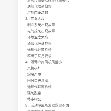
通知代理商检修
增加融霜次数
3、
库温太高
制冷系统出现故障
电气控制出现故障
环境温度太高
通知代理商检修
通知代理商检修
超出了使用要求
4、
活动冷库风机风量小
风机损坏
霜堵严重
回风口被堵塞
通知代理商检修
强制融霜
移走物品
5、
活动冷库蒸发器霜层不融