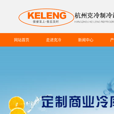
网站首页
走进克冷
新闻中心
产
克冷介绍
克冷动态
商超冷
企业文化
行业资讯
食品
生产设备
知识库
药品
蔬果