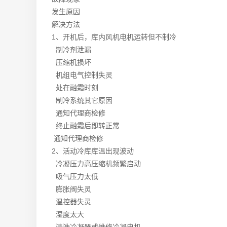
发生原因
解决方法
1、
开机后，库内风机电机运转但不制冷
制冷剂泄漏
压缩机损坏
机组电气控制失灵
处在融霜时刻
制冷系统其它原因
通知代理商检修
终止融霜后即转正常
通知代理商检修
2、
活动冷库库温出现波动
冷凝压力高压缩机频繁启动
吸气压力太低
膨胀阀失灵
温控器失灵
湿度太大
清洗冷凝器或维修冷凝电机