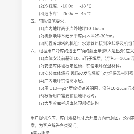
(2)冷藏库：-10 0c － -18 ℃
(3)速冻库：-25 0c － -45 ℃
五、辅助设施要求：
(1)库内地坪高于库外地坪10-15/cm
(2)机组地坪基础高于库内地坪25-30/cm。
(3)配置冷却塔的机组：水源管路接到冷却塔及机组位
六、根据用户冷库的进出车辆的载重量(除人进出外)应
(1)库体安装前基础10cm石子填层，浇注5—10cm
(2)安装库体墙板定位槽，铺设地坪保温材料。
(3)安装库体墙板,现场皮发泡墙板与地坪保温材料密
(4)库内地坪铺设防水层。
(5)用 φ10—φ14罗纹钢铺设钢网，浇注10-25cm混
(6)根据用户需要铺设地坪地砖。
(7)大型冷库考虑库体顶部钢结构。
用户提供冷库、库门規格尺寸及开启方向示意图。公司
案，为客户解答各类疑问。
●售后服务