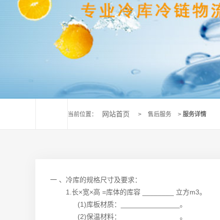
网站首页
当前位置：
>
售后服务
>
服务详情
一 、冷库的规格尺寸及要求：
1.长×宽×高 =库体的库容 ________ 立方m3。
(1)库板材质：_______________。
(2)保温材料：_______________。