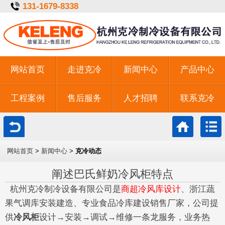
131-1679-8338
网站首页
走进克冷
新闻中心
产品中心
工程案例
售后服务
人才招聘
联系克冷
一键拨号
网站首页
>
新闻中心
>
克冷动态
阐述巴氏鲜奶冷风柜特点
杭州克冷制冷设备有限公司是
商超冷风库设计
、浙江蔬
果气调库安装建造、专业食品冷库建设销售厂家，公司提
供
冷风柜
设计→安装→调试→维修一条龙服务，业务热