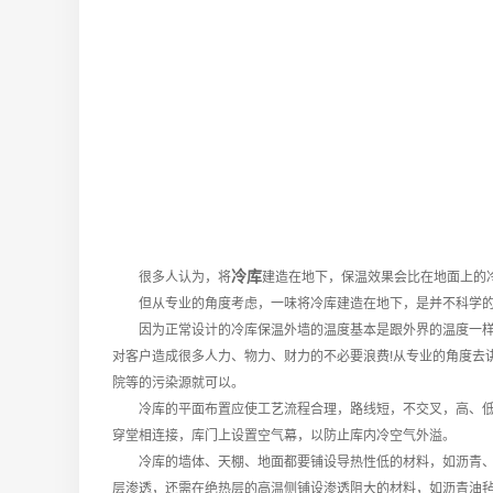
冷库
很多人认为，将
建造在地下，保温效果会比在地面上的
但从专业的角度考虑，一味将冷库建造在地下，是并不科学的
因为正常设计的冷库保温外墙的温度基本是跟外界的温度一样的
对客户造成很多人力、物力、财力的不必要浪费!从专业的角度去
院等的污染源就可以。
冷库的平面布置应使工艺流程合理，路线短，不交叉，高、低温
穿堂相连接，库门上设置空气幕，以防止库内冷空气外溢。
冷库的墙体、天棚、地面都要铺设导热性低的材料，如沥青、膨
层渗透，还需在绝热层的高温侧铺设渗透阻大的材料，如沥青油