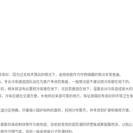
冷库好，因为过去技术落后的情况下，选用地窖作为作物储藏的情况非常普遍。
。专业冷库建造团队站在为客户考虑的角度，一般情况是不建议把冷库做在地下的。
，根本就没有必要把冷库建在地下，况且若建造在地下，湿度会对冷库造成很大的
讲，冷库应建在交通方便，水电供应来源可靠的地方，库址周围应有良好的环境卫生
分区明确，尽量缩小围护结构的面积，柱网分布整齐，并考虑到扩建和维修方便。
胀珍珠岩制块等作为绝热层，目前较常用的是防潮的挤塑板或聚氨酯喷涂，以阻止
毡等作为隔气层，目前一般采用高分子防潮材料。