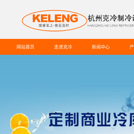
网站首页
走进克冷
新闻中心
产
克冷介绍
克冷动态
商超冷
企业文化
行业资讯
食品
生产设备
知识库
药品
蔬果