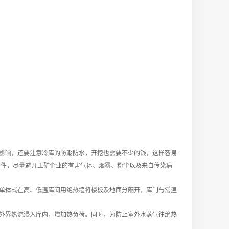
影响，还要注意冷库的防潮防水，开挖也需要不少的钱，这样容易
条件，尽量避开工矿企业的有害气体、烟雾、粉尘以及来自传染病
单体式在高、低温库间用绝热墙将楼板及地面分隔开，库门与常温
外界热流浸入库内，增加热负荷。同时，为防止室外水蒸气往绝热