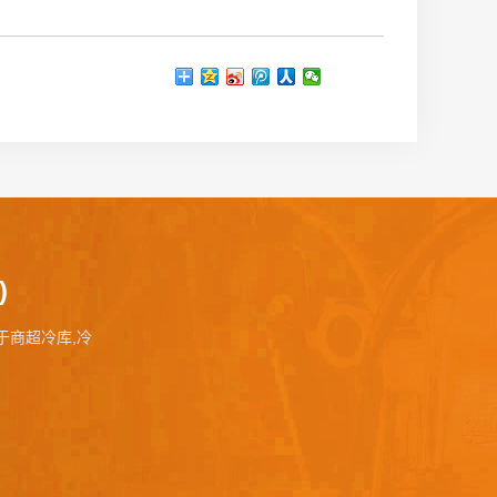
)
事于商超冷库,冷