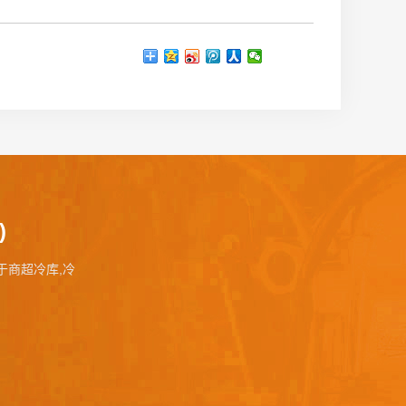
)
事于商超冷库,冷