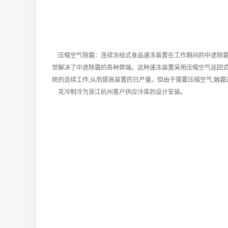
压缩空气除霜：连续冻结式食品速冻装置在工作期间的中途除霜(
世解决了中途除霜的各种弊端。这种速冻装置采用压缩空气巡回式
统的连续工作,从而提高装置的日产量。但由于需要压缩空气,融霜
克冷制冷为浙江杭州客户供应冷库的设计安装。