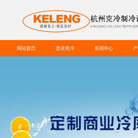
网站首页
走进克冷
新闻中心
产
克冷介绍
克冷动态
商超冷
企业文化
行业资讯
食品
生产设备
知识库
药品
蔬果