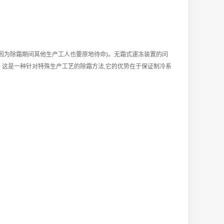
因为除霜期间其他生产工人也要原地待命)。无霜式速冻装置的问
。这是一种针对特殊生产工艺的除霜方法,它的优势在于保证制冷系