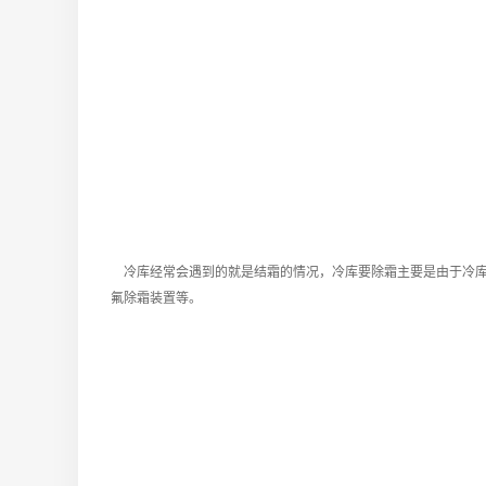
冷库经常会遇到的就是结霜的情况，冷库要除霜主要是由于冷库
氟除霜装置等。