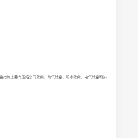
霜措施主要有压缩空气除霜、热气除霜、喷水除霜、电气除霜和热