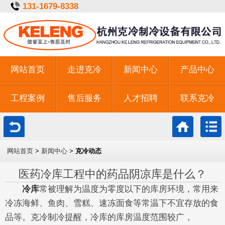
131-1679-8338
网站首页
走进克冷
新闻中心
产品中心
工程案例
售后服务
人才招聘
联系克冷
一键拨号
网站首页
>
新闻中心
>
克冷动态
医药冷库工程中的药品阴凉库是什么？
冷库
常被理解为温度为零度以下的库房环境，常用来
冷冻海鲜、鱼肉、雪糕、速冻面食等常温下不宜存放的食
品等。克冷制冷提醒，冷库的库房温度范围较广，