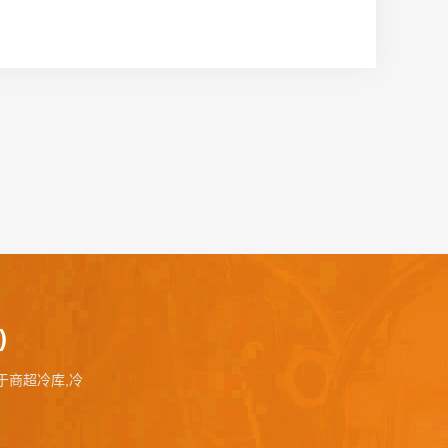
)
事于商超冷库,冷