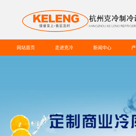
网站首页
走进克冷
新闻中心
产
克冷介绍
克冷动态
商超冷
企业文化
行业资讯
食品
生产设备
知识库
药品
蔬果