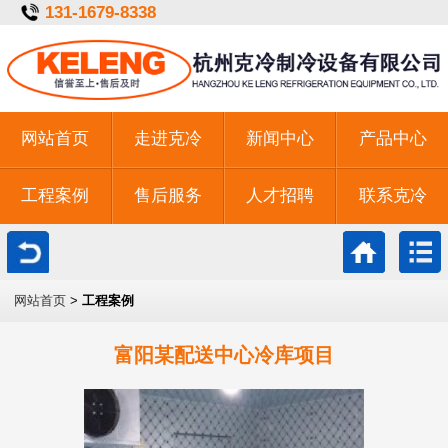
131-1679-8338
网站首页
走进克冷
新闻中心
产品中心
工程案例
售后服务
人才招聘
联系克冷
一键拨号
网站首页
>
工程案例
富阳某配送中心冷库项目