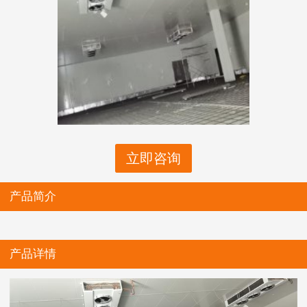
立即咨询
产品简介
产品详情